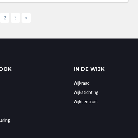
2
3
»
 OOK
IN DE WIJK
Wijkraad
Wijkstichting
Wijkcentrum
laring