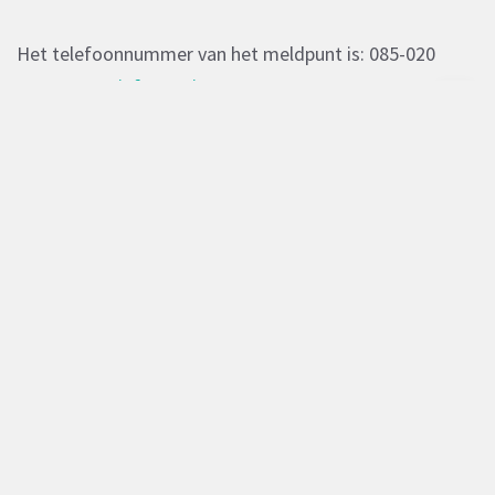
Het telefoonnummer van het meldpunt is: 085-020
3451 -
Meer informatie
.
_______________________________________
EVENEMENT ORGANISEREN
Wil je iets organiseren in de straat en wil je weten wat
de regels zijn? We leggen ze hieronder voor je uit:
Om een BBQ te organiseren op het pleintje in jouw
straat voor jouw medebewoners is geen vergunning
nodig. Dit omdat het geen evenement is waar ander